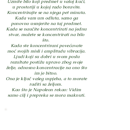
Uzmite bilo koji predmet u vašoj kući,
u prostoriji u kojoj rado boravite.
Koncentrirajte se na njega pet minuta.
Kada vam um odluta, samo ga
ponovno usmjerite na taj predmet.
Kada se naučite koncentrirati na jednu
stvar, možete se koncentrirati na bilo
što.
Kada ste koncentrirani povećavate
moć svojih misli i amplitudu vibracija.
Ljudi koji su dobri u svom poslu
rezultate postižu upravo zbog svoje
želje, odnosno koncentracije na ono što
im je bitno.
Ona je ključ vašeg uspjeha, a to morate
raditi sa željom.
Kao što je Napoleon rekao: Vidim
samo cilj i prepreka se mora maknuti.
Budi član i primaj
obavijesti