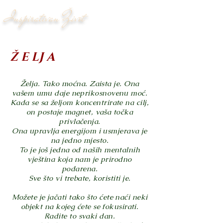
Inspirativan Život
Ž E LJ A
Želja. Tako moćna. Zaista je. Ona
vašem umu daje neprikosnovenu moć.
Kada se sa željom koncentrirate na cilj,
on postaje magnet, vaša točka
privlačenja.
Ona upravlja energijom i usmjerava je
na jedno mjesto.
To je još jedna od naših mentalnih
vještina koja nam je prirodno
podarena.
Sve što vi trebate, koristiti je.
Možete je jačati tako što ćete naći neki
objekt na kojeg ćete se fokusirati.
Radite to svaki dan.