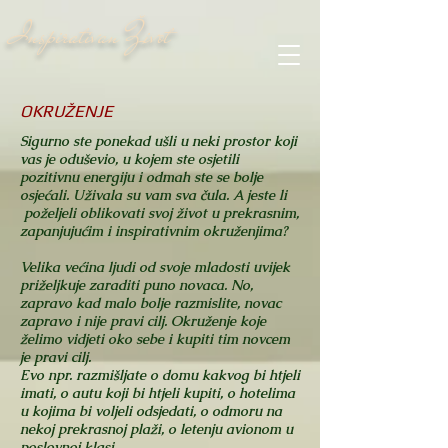
Inspirativan Život
OKRUŽENJE
Sigurno ste ponekad ušli u neki prostor koji
vas je oduševio, u kojem ste osjetili
pozitivnu energiju i odmah ste se bolje
osjećali. Uživala su vam sva čula. A jeste li
poželjeli oblikovati svoj život u prekrasnim,
zapanjujućim i inspirativnim okruženjima?
Velika većina ljudi od svoje mladosti uvijek
priželjkuje zaraditi puno novaca. No,
zapravo kad malo bolje razmislite, novac
zapravo i nije pravi cilj. Okruženje koje
želimo vidjeti oko sebe i kupiti tim novcem
je pravi cilj.
Evo npr. razmišljate o domu kakvog bi htjeli
imati, o autu koji bi htjeli kupiti, o hotelima
u kojima bi voljeli odsjedati, o odmoru na
nekoj prekrasnoj plaži, o letenju avionom u
poslovnoj klasi.