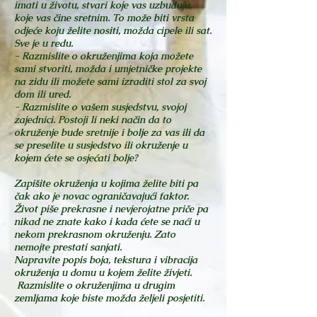
imati u životu, stvari koje vas uzbuđuju,
koje vas čine sretnim. To može biti vrsta
odjeće koju želite nositi, možda cipele ili sat.
Sve je u redu.
- Razmislite o okruženjima koja možete
sami stvoriti, možda i umjetničke projekte
na zidu ili možete sami izraditi stol za svoj
dom ili ured.
- Razmislite o vašem susjedstvu, svojoj
zajednici. Postoji li neki način da to
okruženje bude sretnije i bolje za vas ili da
se preselite u susjedstvo ili okruženje u
kojem ćete se osjećati bolje?
Zapišite okruženja u kojima želite biti pa
čak ako je novac ograničavajući faktor.
Život piše prekrasne i nevjerojatne priče pa
nikad ne znate kako i kada ćete se naći u
nekom prekrasnom okruženju. Zato
nemojte prestati sanjati.
Napravite popis boja, tekstura i vibracija
okruženja u domu u kojem želite živjeti.
Razmislite o okruženjima u drugim
zemljama koje biste možda željeli posjetiti.