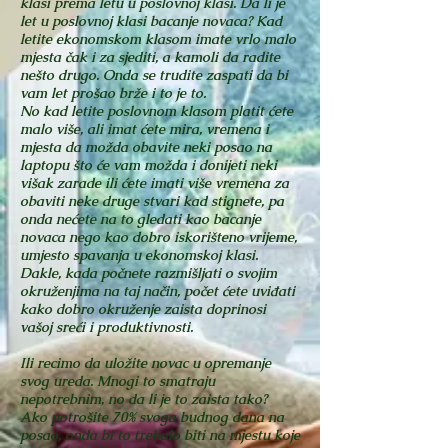
klasi prema letu u poslovnoj klasi. Da li je
let u poslovnoj klasi bacanje novaca? Kad
letite ekonomskom klasom imate vrlo malo
mjesta čak i za sjediti, a kamoli da radite
nešto drugo. Onda se trudite zaspati da bi
vam let prošao brže i to je to.
No kad letite poslovnom klasom platit ćete
malo više, ali imat ćete mira, vremena i
mjesta da možda obavite neki posao na
laptopu što će vam možda i donijeti neki
višak zarade ili ćete imati više vremena za
obaviti neke druge stvari kad stignete, pa
onda nećete na to gledati kao bacanje
novaca nego kao dobro iskorišteno vrijeme,
umjesto spavanja u ekonomskoj klasi.
Dakle, kada počnete razmišljati o svojim
okruženjima na taj način, počet ćete uviđati
kako dobro okruženje zaista doprinosi
vašoj sreći i produktivnosti.
Ili recimo da uložite novac u opremanje
svog ureda. Mnogi to smatraju
nepotrebnim, no da li je to zaista tako?
Ako potrošite 70% svoga budnog dana na
posao, onda bi to trebalo biti na mjestu koje