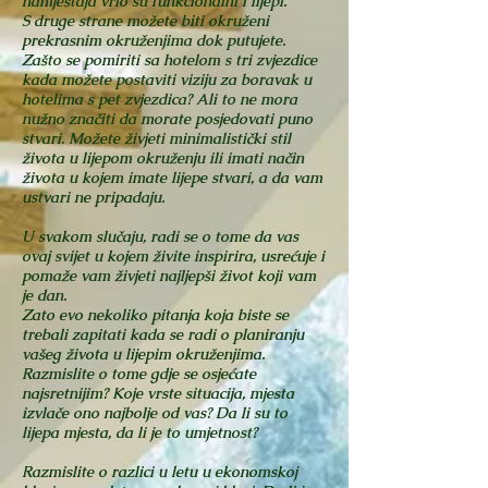
namještaja vrlo su funkcionalni i lijepi.
S druge strane možete biti okruženi
prekrasnim okruženjima dok putujete.
Zašto se pomiriti sa hotelom s tri zvjezdice
kada možete postaviti viziju za boravak u
hotelima s pet zvjezdica? Ali to ne mora
nužno značiti da morate posjedovati puno
stvari. Možete živjeti minimalistički stil
života u lijepom okruženju ili imati način
života u kojem imate lijepe stvari, a da vam
ustvari ne pripadaju.
U svakom slučaju, radi se o tome da vas
ovaj svijet u kojem živite inspirira, usrećuje i
pomaže vam živjeti najljepši život koji vam
je dan.
Zato evo nekoliko pitanja koja biste se
trebali zapitati kada se radi o planiranju
vašeg života u lijepim okruženjima.
Razmislite o tome gdje se osjećate
najsretnijim? Koje vrste situacija, mjesta
izvlače ono najbolje od vas? Da li su to
lijepa mjesta, da li je to umjetnost?
Razmislite o razlici u letu u ekonomskoj