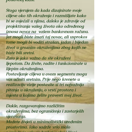
Stoga vjerujem da kada dizajnirate svoje
ciljeve oko tih okruženja i razmišljate kako
bi se osjećali u njima, daleko je zdravije od
projektiranja vašeg života oko određenog
iznosa novca na vašem bankovnom računu.
Jer mogli biste imati taj novac, ali usprokos
tome mogli bi voditi strašan, jadan i bijedan
život u groznim okruženjima zbog kojih ne
biste bili sretni.
Zato je jako važno da ste okruženi
ljepotom. Da živite, radite i funkcionirate u
lijepim okruženjima.
Postavljanje ciljeva u ovom segmentu mogu
vas učiniti sretnim. Prije nego krenete u
realizaciju vizije postavite si tri najvažnija
pitanja u okruženju, o vrsti prostora i
mjesta u kojima želite provesti svoj život.
Dakle, razgovarajmo različitim
okruženjima, bez ograničenja i zastarjelih
vjerovanja.
Možete živjeti u minimalistički uređenim
prostorima. Iako sadrže vrlo malo