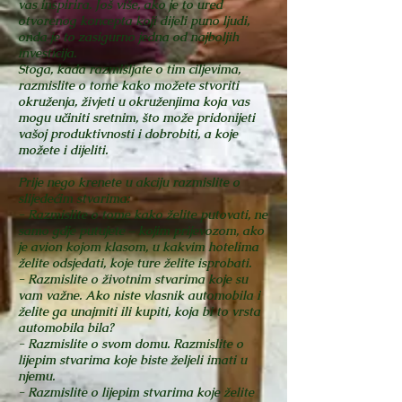
vas inspirira. Još više, ako je to ured
otvorenog koncepta koji dijeli puno ljudi,
onda je to zasigurno jedna od najboljih
investicija.
Stoga, kada razmišljate o tim ciljevima,
razmislite o tome kako možete stvoriti
okruženja, živjeti u okruženjima koja vas
mogu učiniti sretnim, što može pridonijeti
vašoj produktivnosti i dobrobiti, a koje
možete i dijeliti.
Prije nego krenete u akciju razmislite o
slijedećim stvarima:
- Razmislite o tome kako želite putovati, ne
samo gdje putujete – kojim prijevozom, ako
je avion kojom klasom, u kakvim hotelima
želite odsjedati, koje ture želite isprobati.
- Razmislite o životnim stvarima koje su
vam važne. Ako niste vlasnik automobila i
želite ga unajmiti ili kupiti, koja bi to vrsta
automobila bila?
- Razmislite o svom domu. Razmislite o
lijepim stvarima koje biste željeli imati u
njemu.
- Razmislite o lijepim stvarima koje želite